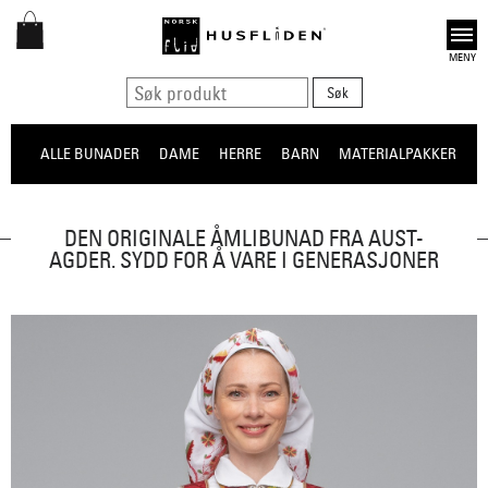
Open
ALLE BUNADER
DAME
HERRE
BARN
MATERIALPAKKER
O
DEN ORIGINALE ÅMLIBUNAD FRA AUST-
AGDER. SYDD FOR Å VARE I GENERASJONER