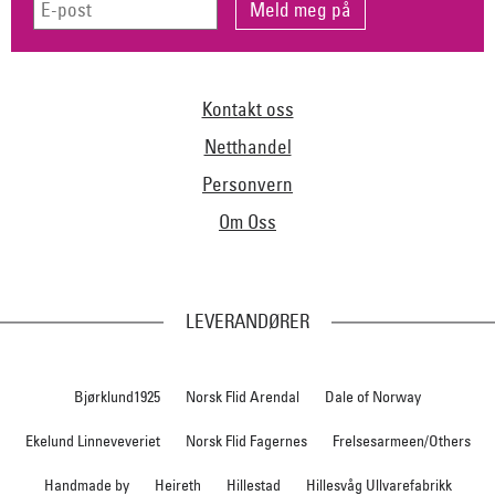
Kontakt oss
Netthandel
Personvern
Om Oss
LEVERANDØRER
Bjørklund1925
Norsk Flid Arendal
Dale of Norway
Ekelund Linneveveriet
Norsk Flid Fagernes
Frelsesarmeen/Others
Handmade by
Heireth
Hillestad
Hillesvåg Ullvarefabrikk