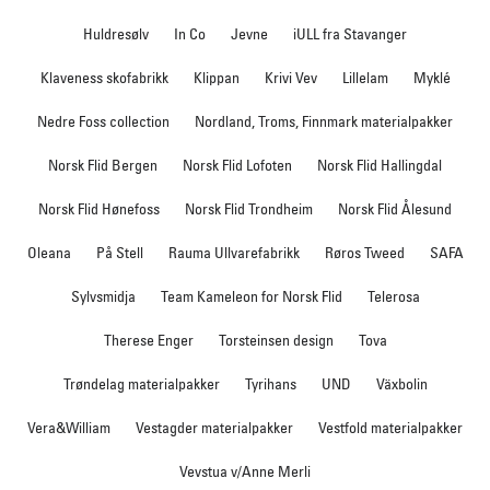
Huldresølv
In Co
Jevne
iULL fra Stavanger
Klaveness skofabrikk
Klippan
Krivi Vev
Lillelam
Myklé
Nedre Foss collection
Nordland, Troms, Finnmark materialpakker
Norsk Flid Bergen
Norsk Flid Lofoten
Norsk Flid Hallingdal
Norsk Flid Hønefoss
Norsk Flid Trondheim
Norsk Flid Ålesund
Oleana
På Stell
Rauma Ullvarefabrikk
Røros Tweed
SAFA
Sylvsmidja
Team Kameleon for Norsk Flid
Telerosa
Therese Enger
Torsteinsen design
Tova
Trøndelag materialpakker
Tyrihans
UND
Växbolin
Vera&William
Vestagder materialpakker
Vestfold materialpakker
Vevstua v/Anne Merli