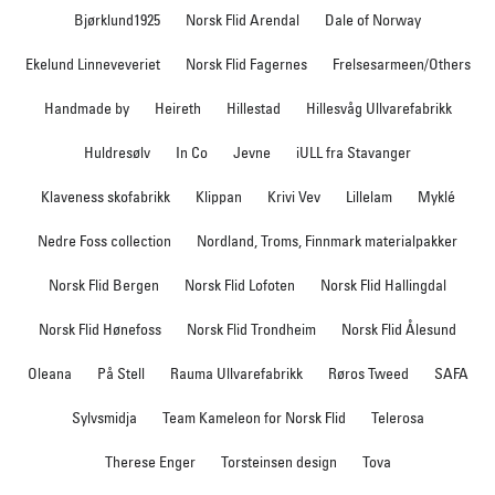
Bjørklund1925
Norsk Flid Arendal
Dale of Norway
Ekelund Linneveveriet
Norsk Flid Fagernes
Frelsesarmeen/Others
Handmade by
Heireth
Hillestad
Hillesvåg Ullvarefabrikk
Huldresølv
In Co
Jevne
iULL fra Stavanger
Klaveness skofabrikk
Klippan
Krivi Vev
Lillelam
Myklé
Nedre Foss collection
Nordland, Troms, Finnmark materialpakker
Norsk Flid Bergen
Norsk Flid Lofoten
Norsk Flid Hallingdal
Norsk Flid Hønefoss
Norsk Flid Trondheim
Norsk Flid Ålesund
Oleana
På Stell
Rauma Ullvarefabrikk
Røros Tweed
SAFA
Sylvsmidja
Team Kameleon for Norsk Flid
Telerosa
Therese Enger
Torsteinsen design
Tova