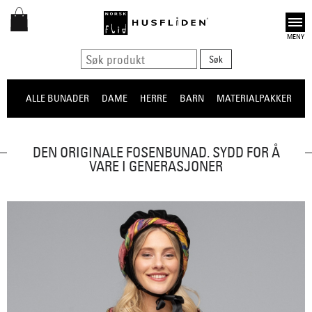
Open
ALLE BUNADER
DAME
HERRE
BARN
MATERIALPAKKER
O
DEN ORIGINALE FOSENBUNAD. SYDD FOR Å
VARE I GENERASJONER