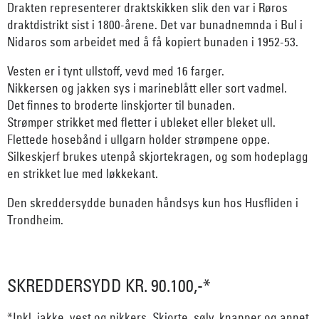
Drakten representerer draktskikken slik den var i Røros
draktdistrikt sist i 1800-årene. Det var bunadnemnda i Bul i
Nidaros som arbeidet med å få kopiert bunaden i 1952-53.
Vesten er i tynt ullstoff, vevd med 16 farger.
Nikkersen og jakken sys i marineblått eller sort vadmel.
Det finnes to broderte linskjorter til bunaden.
Strømper strikket med fletter i ubleket eller bleket ull.
Flettede hosebånd i ullgarn holder strømpene oppe.
Silkeskjerf brukes utenpå skjortekragen, og som hodeplagg
en strikket lue med løkkekant.
Den skreddersydde bunaden håndsys kun hos Husfliden i
Trondheim.
SKREDDERSYDD KR. 90.100,-*
*Inkl. jakke, vest og nikkers. Skjorte, sølv, knapper og annet