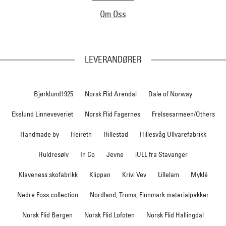
Om Oss
LEVERANDØRER
Bjørklund1925
Norsk Flid Arendal
Dale of Norway
Ekelund Linneveveriet
Norsk Flid Fagernes
Frelsesarmeen/Others
Handmade by
Heireth
Hillestad
Hillesvåg Ullvarefabrikk
Huldresølv
In Co
Jevne
iULL fra Stavanger
Klaveness skofabrikk
Klippan
Krivi Vev
Lillelam
Myklé
Nedre Foss collection
Nordland, Troms, Finnmark materialpakker
Norsk Flid Bergen
Norsk Flid Lofoten
Norsk Flid Hallingdal