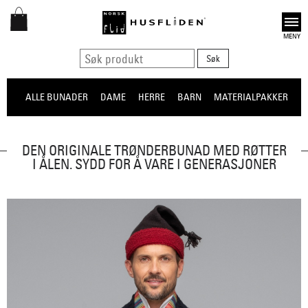
Open
ALLE BUNADER
DAME
HERRE
BARN
MATERIALPAKKER
O
DEN ORIGINALE TRØNDERBUNAD MED RØTTER
I ÅLEN. SYDD FOR Å VARE I GENERASJONER