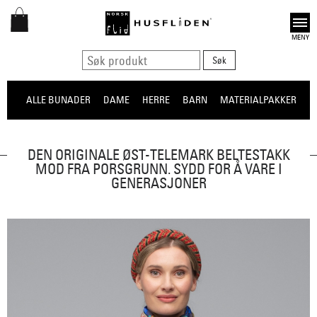
Open
ALLE BUNADER
DAME
HERRE
BARN
MATERIALPAKKER
O
DEN ORIGINALE ØST-TELEMARK BELTESTAKK
MOD FRA PORSGRUNN. SYDD FOR Å VARE I
GENERASJONER