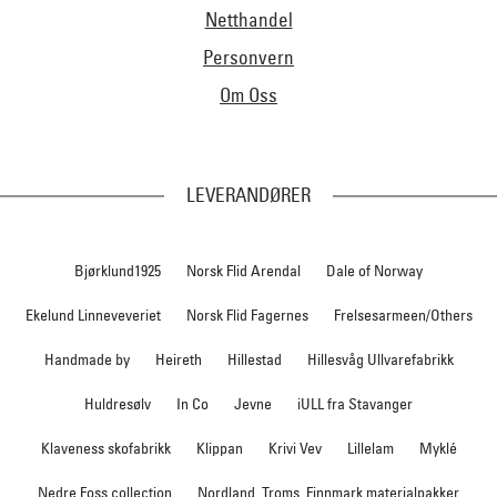
Netthandel
Personvern
Om Oss
LEVERANDØRER
Bjørklund1925
Norsk Flid Arendal
Dale of Norway
Ekelund Linneveveriet
Norsk Flid Fagernes
Frelsesarmeen/Others
Handmade by
Heireth
Hillestad
Hillesvåg Ullvarefabrikk
Huldresølv
In Co
Jevne
iULL fra Stavanger
Klaveness skofabrikk
Klippan
Krivi Vev
Lillelam
Myklé
Nedre Foss collection
Nordland, Troms, Finnmark materialpakker