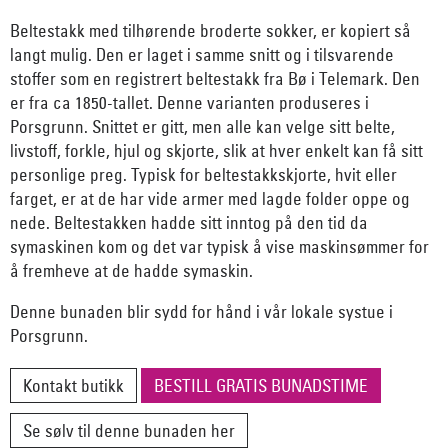
Beltestakk med tilhørende broderte sokker, er kopiert så
langt mulig. Den er laget i samme snitt og i tilsvarende
stoffer som en registrert beltestakk fra Bø i Telemark. Den
er fra ca 1850-tallet. Denne varianten produseres i
Porsgrunn. Snittet er gitt, men alle kan velge sitt belte,
livstoff, forkle, hjul og skjorte, slik at hver enkelt kan få sitt
personlige preg. Typisk for beltestakkskjorte, hvit eller
farget, er at de har vide armer med lagde folder oppe og
nede. Beltestakken hadde sitt inntog på den tid da
symaskinen kom og det var typisk å vise maskinsømmer for
å fremheve at de hadde symaskin.
Denne bunaden blir sydd for hånd i vår lokale systue i
Porsgrunn.
Kontakt butikk
BESTILL GRATIS BUNADSTIME
Se sølv til denne bunaden her