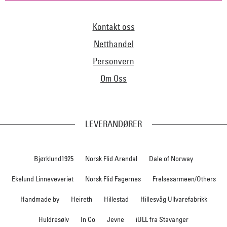
Kontakt oss
Netthandel
Personvern
Om Oss
LEVERANDØRER
Bjørklund1925
Norsk Flid Arendal
Dale of Norway
Ekelund Linneveveriet
Norsk Flid Fagernes
Frelsesarmeen/Others
Handmade by
Heireth
Hillestad
Hillesvåg Ullvarefabrikk
Huldresølv
In Co
Jevne
iULL fra Stavanger