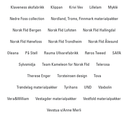
Klaveness skofabrikk
Klippan
Krivi Vev
Lillelam
Myklé
Nedre Foss collection
Nordland, Troms, Finnmark materialpakker
Norsk Flid Bergen
Norsk Flid Lofoten
Norsk Flid Hallingdal
Norsk Flid Hønefoss
Norsk Flid Trondheim
Norsk Flid Ålesund
Oleana
På Stell
Rauma Ullvarefabrikk
Røros Tweed
SAFA
Sylvsmidja
Team Kameleon for Norsk Flid
Telerosa
Therese Enger
Torsteinsen design
Tova
Trøndelag materialpakker
Tyrihans
UND
Växbolin
Vera&William
Vestagder materialpakker
Vestfold materialpakker
Vevstua v/Anne Merli