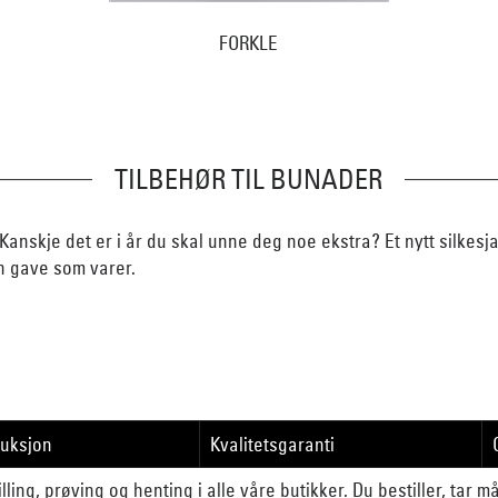
FORKLE
TILBEHØR TIL BUNADER
Kanskje det er i år du skal unne deg noe ekstra? Et nytt silkesj
n gave som varer.
duksjon
Kvalitetsgaranti
lling, prøving og henting i alle våre butikker. Du bestiller, tar 