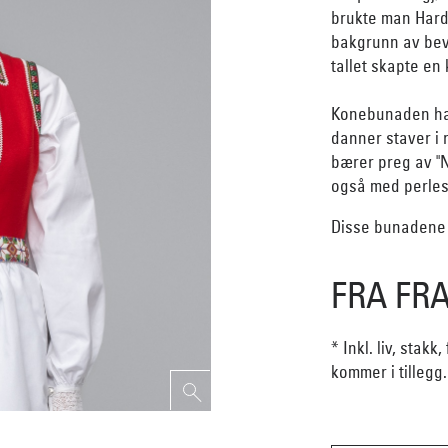
brukte man Hard
bakgrunn av beva
tallet skapte en
Konebunaden har
danner staver i 
bærer preg av "N
også med perles
Disse bunadene b
FRA FRA 
* Inkl. liv, stak
kommer i tillegg.