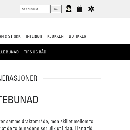
N & STRIKK
INTERIØR
KJØKKEN
BUTIKKER
LLE BUNAD
TIPS OG RÅD
ENERASJONER
TEBUNAD
ører samme draktområde, men skillet mellom to
 at de to bunadene ser ulik ut i dag. I lang tid