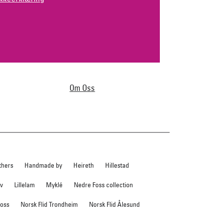
Om Oss
thers
Handmade by
Heireth
Hillestad
ev
Lillelam
Myklé
Nedre Foss collection
foss
Norsk Flid Trondheim
Norsk Flid Ålesund