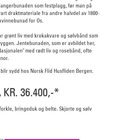
angerbunaden som festplagg, før man på
rt draktmateriale fra andre halvdel av 1800-
 kvinnebunad for Os.
 grønt liv med krokakvare og sølvbånd som
ryggen. Jentebunaden, som er avbildet her,
asjonalen" med rødt liv og rosebånd, ofte
nor.
lir sydd hos Norsk Flid Husfliden Bergen.
KR. 36.400,-*
k, forkle, bringeduk og belte. Skjorte og sølv