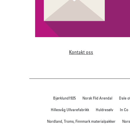
Kontakt oss
Bjørklund1925
Norsk Flid Arendal
Dale o
Hillesvåg Ullvarefabrikk
Huldresølv
In Co
Nordland, Troms, Finnmark materialpakker
Nors