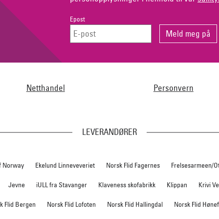
Epost
Netthandel
Personvern
LEVERANDØRER
f Norway
Ekelund Linneveveriet
Norsk Flid Fagernes
Frelsesarmeen/O
Jevne
iULL fra Stavanger
Klaveness skofabrikk
Klippan
Krivi V
k Flid Bergen
Norsk Flid Lofoten
Norsk Flid Hallingdal
Norsk Flid Høne