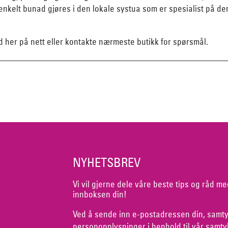
nkelt bunad gjøres i den lokale systua som er spesialist på d
d her på nett eller kontakte nærmeste butikk for spørsmål.
NYHETSBREV
Vi vil gjerne dele våre beste tips og råd me
innboksen din!
Ved å sende inn e-postadressen din, samty
personopplysninger i henhold til vår
samty