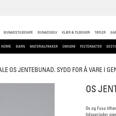
BUNADSTILBEHØR
BUNADSØLV
KLÆR & TILBEHØR
TØFLER
GAR
HERRE
BARN
MATERIALPAKKER
OMSØM
FESTDRAKTER
BESTI
ALE OS JENTEBUNAD. SYDD FOR Å VARE I G
OS JEN
Os og Fusa tilh
tidsperioder gjør