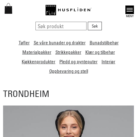
Open
Tøfler
Se våre bunader og drakter
Bunadstilbehør
Materialpakker
Strikkepakker
Klær og tilbehør
Kjøkkenprodukter
Pledd og pynteputer
Interiør
Oppbevaring og stell
TRONDHEIM