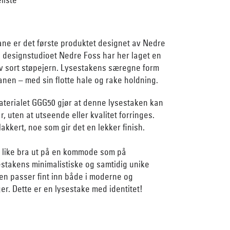
ane er det første produktet designet av Nedre
 designstudioet Nedre Foss har her laget en
av sort støpejern. Lysestakens særegne form
hanen – med sin flotte hale og rake holdning.
aterialet GGG50 gjør at denne lysestaken kan
r, uten at utseende eller kvalitet forringes.
akkert, noe som gir det en lekker finish.
g like bra ut på en kommode som på
stakens minimalistiske og samtidig unike
den passer fint inn både i moderne og
ger. Dette er en lysestake med identitet!