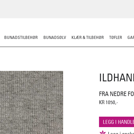
BUNADSTILBEHØR
BUNADSØLV
KLÆR & TILBEHØR
TØFLER
GAR
BORDDEKKING
KJØKKENUTSTYR
KJØKKENTEKSTILER
ILDHAN
FRA NEDRE FO
KR 1050,-