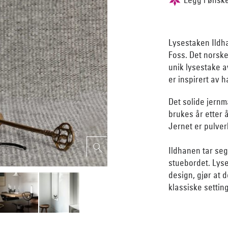
Lysestaken Ildh
Foss. Det norske
unik lysestake 
er inspirert av 
Det solide jernm
brukes år etter å
Jernet er pulverl
Ildhanen tar se
stuebordet. Lyse
design, gjør at 
klassiske settin