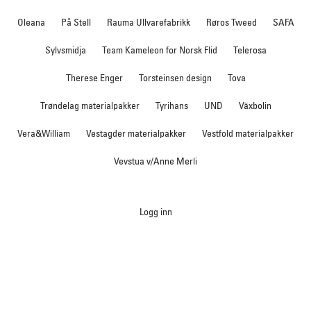
Oleana
På Stell
Rauma Ullvarefabrikk
Røros Tweed
SAFA
Sylvsmidja
Team Kameleon for Norsk Flid
Telerosa
Therese Enger
Torsteinsen design
Tova
Trøndelag materialpakker
Tyrihans
UND
Växbolin
Vera&William
Vestagder materialpakker
Vestfold materialpakker
Vevstua v/Anne Merli
Logg inn