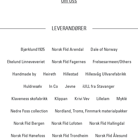
Om Oss
LEVERANDØRER
Bjørklund1925
Norsk Flid Arendal
Dale of Norway
Ekelund Linneveveriet
Norsk Flid Fagernes
Frelsesarmeen/Others
Handmade by
Heireth
Hillestad
Hillesvåg Ullvarefabrikk
Huldresølv
In Co
Jevne
iULL fra Stavanger
Klaveness skofabrikk
Klippan
Krivi Vev
Lillelam
Myklé
Nedre Foss collection
Nordland, Troms, Finnmark materialpakker
Norsk Flid Bergen
Norsk Flid Lofoten
Norsk Flid Hallingdal
Norsk Flid Hønefoss
Norsk Flid Trondheim
Norsk Flid Ålesund