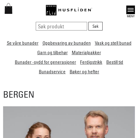
Open
Se våre bunader
Oppbevaring av bunaden
Vask og stell bunad
Garn og tilbehør
Materialpakker
Bunader -sydd for generasjoner
Ferdigstrikk
Bestill tid
Bunadservice
Bøker og hefter
BERGEN