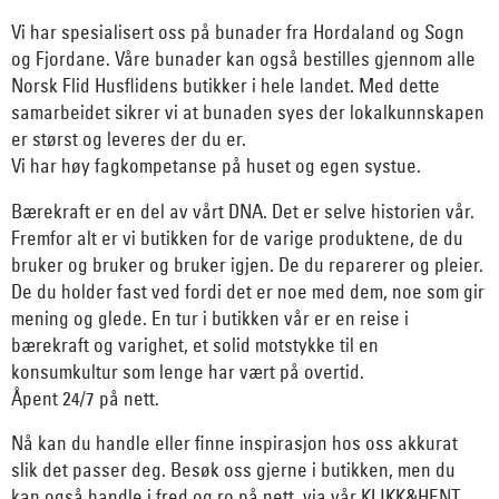
Vi har spesialisert oss på bunader fra Hordaland og Sogn
og Fjordane. Våre bunader kan også bestilles gjennom alle
Norsk Flid Husflidens butikker i hele landet. Med dette
samarbeidet sikrer vi at bunaden syes der lokalkunnskapen
er størst og leveres der du er.
Vi har høy fagkompetanse på huset og egen systue.
Bærekraft er en del av vårt DNA. Det er selve historien vår.
Fremfor alt er vi butikken for de varige produktene, de du
bruker og bruker og bruker igjen. De du reparerer og pleier.
De du holder fast ved fordi det er noe med dem, noe som gir
mening og glede. En tur i butikken vår er en reise i
bærekraft og varighet, et solid motstykke til en
konsumkultur som lenge har vært på overtid.
Åpent 24/7 på nett.
Nå kan du handle eller finne inspirasjon hos oss akkurat
slik det passer deg. Besøk oss gjerne i butikken, men du
kan også handle i fred og ro på nett, via vår KLIKK&HENT