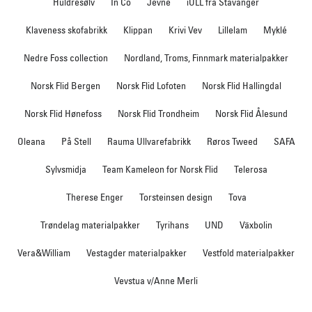
Huldresølv
In Co
Jevne
iULL fra Stavanger
Klaveness skofabrikk
Klippan
Krivi Vev
Lillelam
Myklé
Nedre Foss collection
Nordland, Troms, Finnmark materialpakker
Norsk Flid Bergen
Norsk Flid Lofoten
Norsk Flid Hallingdal
Norsk Flid Hønefoss
Norsk Flid Trondheim
Norsk Flid Ålesund
Oleana
På Stell
Rauma Ullvarefabrikk
Røros Tweed
SAFA
Sylvsmidja
Team Kameleon for Norsk Flid
Telerosa
Therese Enger
Torsteinsen design
Tova
Trøndelag materialpakker
Tyrihans
UND
Växbolin
Vera&William
Vestagder materialpakker
Vestfold materialpakker
Vevstua v/Anne Merli