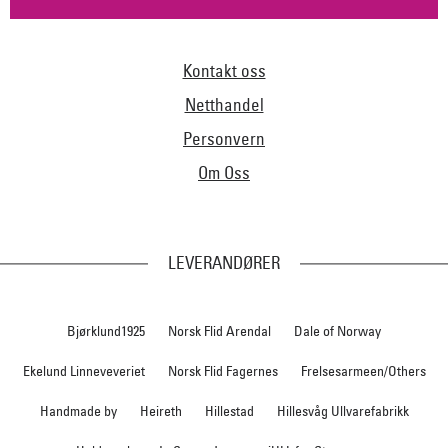
Kontakt oss
Netthandel
Personvern
Om Oss
LEVERANDØRER
Bjørklund1925
Norsk Flid Arendal
Dale of Norway
Ekelund Linneveveriet
Norsk Flid Fagernes
Frelsesarmeen/Others
Handmade by
Heireth
Hillestad
Hillesvåg Ullvarefabrikk