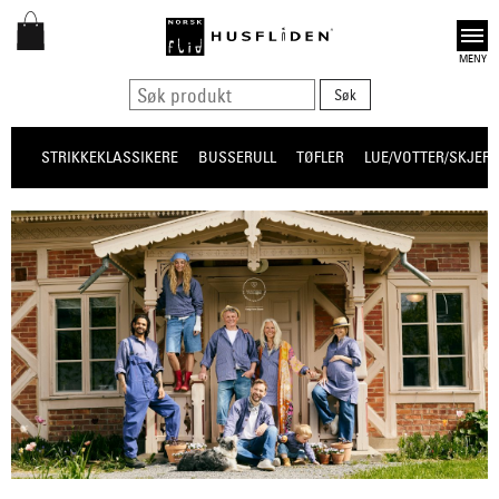
Open
STRIKKEKLASSIKERE
BUSSERULL
TØFLER
LUE/VOTTER/SKJERF