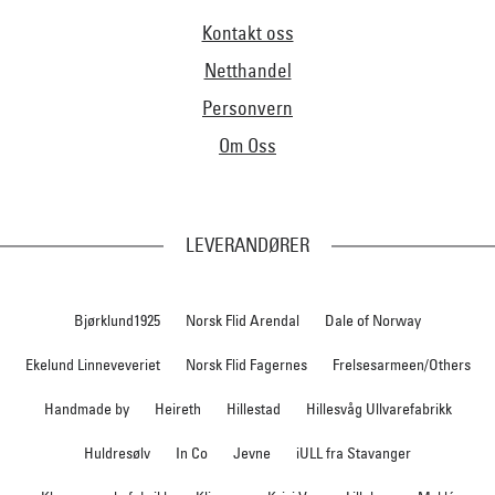
Kontakt oss
Netthandel
Personvern
Om Oss
LEVERANDØRER
Bjørklund1925
Norsk Flid Arendal
Dale of Norway
Ekelund Linneveveriet
Norsk Flid Fagernes
Frelsesarmeen/Others
Handmade by
Heireth
Hillestad
Hillesvåg Ullvarefabrikk
Huldresølv
In Co
Jevne
iULL fra Stavanger