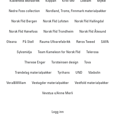
Klaveness skofabrikk
Klippan
Krivi Vev
Lillelam
Myklé
Nedre Foss collection
Nordland, Troms, Finnmark materialpakker
Norsk Flid Bergen
Norsk Flid Lofoten
Norsk Flid Hallingdal
Norsk Flid Hønefoss
Norsk Flid Trondheim
Norsk Flid Ålesund
Oleana
På Stell
Rauma Ullvarefabrikk
Røros Tweed
SAFA
Sylvsmidja
Team Kameleon for Norsk Flid
Telerosa
Therese Enger
Torsteinsen design
Tova
Trøndelag materialpakker
Tyrihans
UND
Växbolin
Vera&William
Vestagder materialpakker
Vestfold materialpakker
Vevstua v/Anne Merli
Logg inn