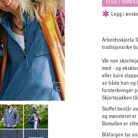
Arbeidsskjorta S
tradisjonsrike b
Vår nye skjortej
med - og eksklusi
eller bare slapp
av både han og h
forsterkninger p
Skjortejakken tål
Stoffet består a
og mønsteret er h
Bomullen er slit
Blåfargen tar o