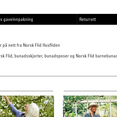
is gaveinnpakning
Returrett
på nett fra Norsk Flid Husfliden
k Flid, bunadsskjorter, bunadsposer og Norsk Flid barnebunad 