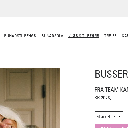
BUNADSTILBEHØR
BUNADSØLV
KLÆR & TILBEHØR
TØFLER
GAR
ERULL
TØFLER
LUE/VOTTER/SKJERF
JAKKE/YTTERPLAGG
ULLUNDE
BUSSER
FRA TEAM KA
KR 2028,-