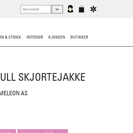
N & STRIKK
INTERIØR
KJØKKEN
BUTIKKER
RTØY
BARN
VASK & STELL
ULL SKJORTEJAKKE
MELEON AS