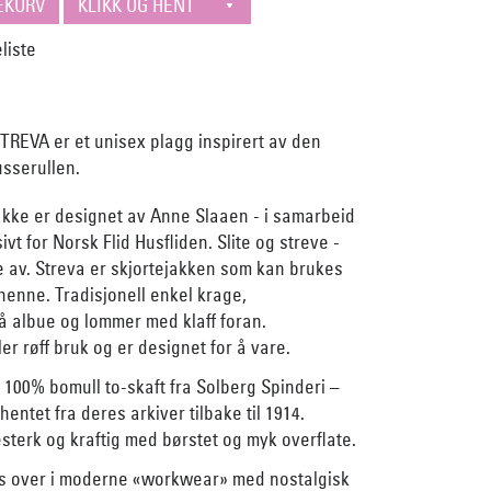
TREVA er et unisex plagg inspirert av den
usserullen.
akke er designet av Anne Slaaen - i samarbeid
vt for Norsk Flid Husfliden. Slite og streve -
e av. Streva er skjortejakken som kan brukes
enne. Tradisjonell enkel krage,
å albue og lommer med klaff foran.
er røff bruk og er designet for å vare.
v 100% bomull to-skaft fra Solberg Spinderi –
entet fra deres arkiver tilbake til 1914.
esterk og kraftig med børstet og myk overflate.
ss over i moderne «workwear» med nostalgisk