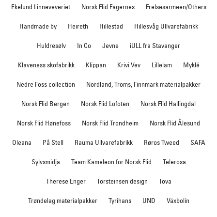
Ekelund Linneveveriet
Norsk Flid Fagernes
Frelsesarmeen/Others
Handmade by
Heireth
Hillestad
Hillesvåg Ullvarefabrikk
Huldresølv
In Co
Jevne
iULL fra Stavanger
Klaveness skofabrikk
Klippan
Krivi Vev
Lillelam
Myklé
Nedre Foss collection
Nordland, Troms, Finnmark materialpakker
Norsk Flid Bergen
Norsk Flid Lofoten
Norsk Flid Hallingdal
Norsk Flid Hønefoss
Norsk Flid Trondheim
Norsk Flid Ålesund
Oleana
På Stell
Rauma Ullvarefabrikk
Røros Tweed
SAFA
Sylvsmidja
Team Kameleon for Norsk Flid
Telerosa
Therese Enger
Torsteinsen design
Tova
Trøndelag materialpakker
Tyrihans
UND
Växbolin