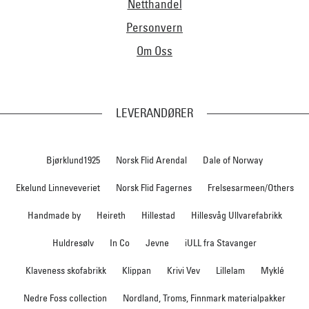
Netthandel
Personvern
Om Oss
LEVERANDØRER
Bjørklund1925
Norsk Flid Arendal
Dale of Norway
Ekelund Linneveveriet
Norsk Flid Fagernes
Frelsesarmeen/Others
Handmade by
Heireth
Hillestad
Hillesvåg Ullvarefabrikk
Huldresølv
In Co
Jevne
iULL fra Stavanger
Klaveness skofabrikk
Klippan
Krivi Vev
Lillelam
Myklé
Nedre Foss collection
Nordland, Troms, Finnmark materialpakker