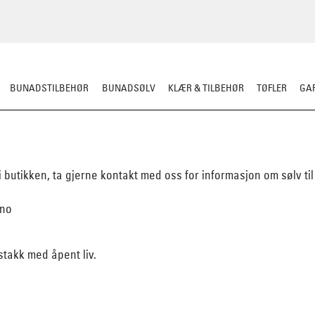
BUNADSTILBEHØR
BUNADSØLV
KLÆR & TILBEHØR
TØFLER
GAR
 i butikken, ta gjerne kontakt med oss for informasjon om sølv t
.no
takk med åpent liv.