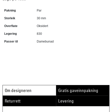
Pakning
Par
Storleik
30 mm
Overflate
Oksidert
Legering
830
Passer til
Damebunad
Om designeren
Gratis gaveinnpakning
Returrett
Levering