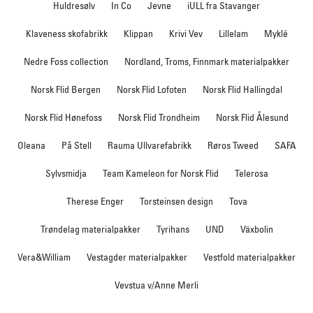
Huldresølv
In Co
Jevne
iULL fra Stavanger
Klaveness skofabrikk
Klippan
Krivi Vev
Lillelam
Myklé
Nedre Foss collection
Nordland, Troms, Finnmark materialpakker
Norsk Flid Bergen
Norsk Flid Lofoten
Norsk Flid Hallingdal
Norsk Flid Hønefoss
Norsk Flid Trondheim
Norsk Flid Ålesund
Oleana
På Stell
Rauma Ullvarefabrikk
Røros Tweed
SAFA
Sylvsmidja
Team Kameleon for Norsk Flid
Telerosa
Therese Enger
Torsteinsen design
Tova
Trøndelag materialpakker
Tyrihans
UND
Växbolin
Vera&William
Vestagder materialpakker
Vestfold materialpakker
Vevstua v/Anne Merli