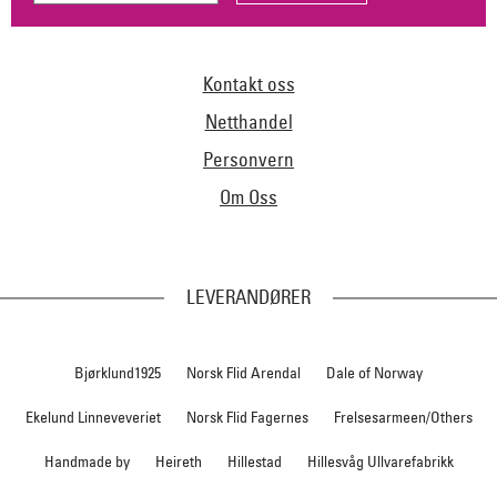
Kontakt oss
Netthandel
Personvern
Om Oss
LEVERANDØRER
Bjørklund1925
Norsk Flid Arendal
Dale of Norway
Ekelund Linneveveriet
Norsk Flid Fagernes
Frelsesarmeen/Others
Handmade by
Heireth
Hillestad
Hillesvåg Ullvarefabrikk