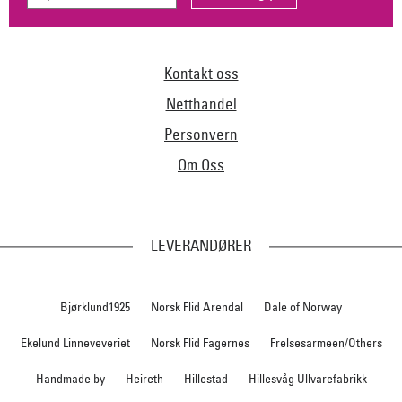
Kontakt oss
Netthandel
Personvern
Om Oss
LEVERANDØRER
Bjørklund1925
Norsk Flid Arendal
Dale of Norway
Ekelund Linneveveriet
Norsk Flid Fagernes
Frelsesarmeen/Others
Handmade by
Heireth
Hillestad
Hillesvåg Ullvarefabrikk