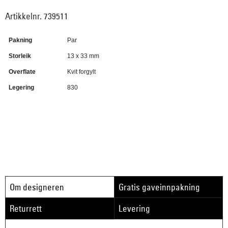
Artikkelnr. 739511
Pakning
Par
Storleik
13 x 33 mm
Overflate
Kvit forgylt
Legering
830
Om designeren
Gratis gaveinnpakning
Returrett
Levering