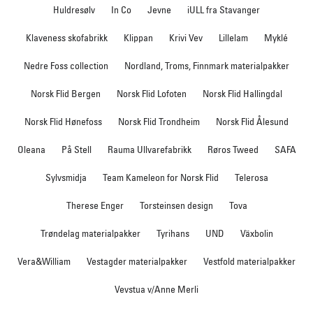
Huldresølv
In Co
Jevne
iULL fra Stavanger
Klaveness skofabrikk
Klippan
Krivi Vev
Lillelam
Myklé
Nedre Foss collection
Nordland, Troms, Finnmark materialpakker
Norsk Flid Bergen
Norsk Flid Lofoten
Norsk Flid Hallingdal
Norsk Flid Hønefoss
Norsk Flid Trondheim
Norsk Flid Ålesund
Oleana
På Stell
Rauma Ullvarefabrikk
Røros Tweed
SAFA
Sylvsmidja
Team Kameleon for Norsk Flid
Telerosa
Therese Enger
Torsteinsen design
Tova
Trøndelag materialpakker
Tyrihans
UND
Växbolin
Vera&William
Vestagder materialpakker
Vestfold materialpakker
Vevstua v/Anne Merli