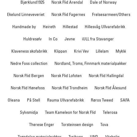
Bjørklund1925
Norsk Flid Arendal
Dale of Norway
Ekelund Linneveveriet
Norsk Flid Fagernes
Frelsesarmeen/Others
Handmade by
Heireth
Hillestad
Hillesvåg Ullvarefabrikk
Huldresølv
In Co
Jevne
iULL fra Stavanger
Klaveness skofabrikk
Klippan
Krivi Vev
Lillelam
Myklé
Nedre Foss collection
Nordland, Troms, Finnmark materialpakker
Norsk Flid Bergen
Norsk Flid Lofoten
Norsk Flid Hallingdal
Norsk Flid Hønefoss
Norsk Flid Trondheim
Norsk Flid Ålesund
Oleana
På Stell
Rauma Ullvarefabrikk
Røros Tweed
SAFA
Sylvsmidja
Team Kameleon for Norsk Flid
Telerosa
Therese Enger
Torsteinsen design
Tova
Trøndelag materialpakker
Tyrihans
UND
Växbolin