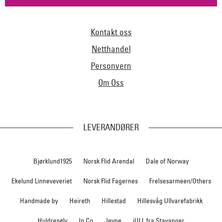
Kontakt oss
Netthandel
Personvern
Om Oss
LEVERANDØRER
Bjørklund1925
Norsk Flid Arendal
Dale of Norway
Ekelund Linneveveriet
Norsk Flid Fagernes
Frelsesarmeen/Others
Handmade by
Heireth
Hillestad
Hillesvåg Ullvarefabrikk
Huldresølv
In Co
Jevne
iULL fra Stavanger