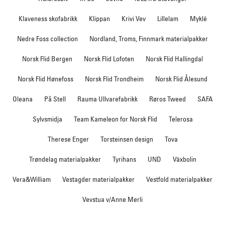
Klaveness skofabrikk
Klippan
Krivi Vev
Lillelam
Myklé
Nedre Foss collection
Nordland, Troms, Finnmark materialpakker
Norsk Flid Bergen
Norsk Flid Lofoten
Norsk Flid Hallingdal
Norsk Flid Hønefoss
Norsk Flid Trondheim
Norsk Flid Ålesund
Oleana
På Stell
Rauma Ullvarefabrikk
Røros Tweed
SAFA
Sylvsmidja
Team Kameleon for Norsk Flid
Telerosa
Therese Enger
Torsteinsen design
Tova
Trøndelag materialpakker
Tyrihans
UND
Växbolin
Vera&William
Vestagder materialpakker
Vestfold materialpakker
Vevstua v/Anne Merli