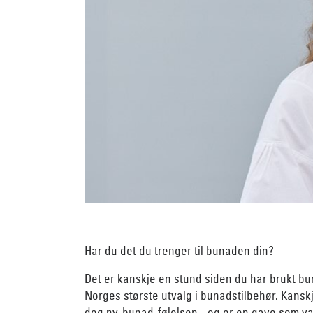
Har du det du trenger til bunaden din?
Det er kanskje en stund siden du har brukt bun
Norges største utvalg i bunadstilbehør. Kanskj
deg ny-bunad-følelsen - og er en gave som va