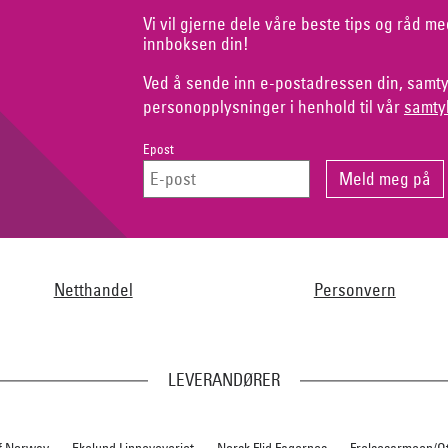
Vi vil gjerne dele våre beste tips og råd me
innboksen din!
Ved å sende inn e-postadressen din, samty
personopplysninger i henhold til vår
samty
Epost
Netthandel
Personvern
LEVERANDØRER
f Norway
Ekelund Linneveveriet
Norsk Flid Fagernes
Frelsesarmeen/O