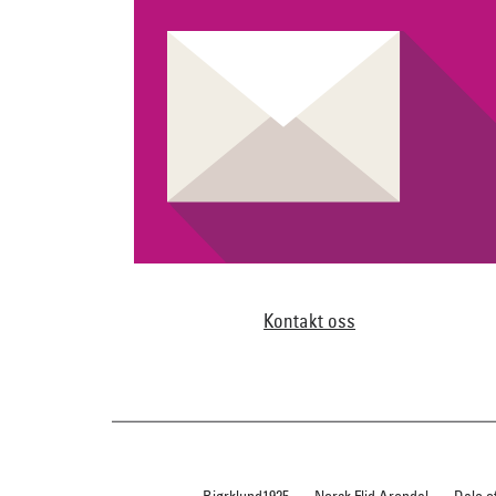
Kontakt oss
Bjørklund1925
Norsk Flid Arendal
Dale o