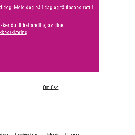
d deg. Meld deg på i dag og få tipsene rett i
kker du til behandling av dine
kkeerklæring
Om Oss
thers
Handmade by
Heireth
Hillestad