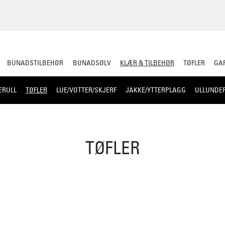
BUNADSTILBEHØR
BUNADSØLV
KLÆR & TILBEHØR
TØFLER
GAR
ERULL
TØFLER
LUE/VOTTER/SKJERF
JAKKE/YTTERPLAGG
ULLUNDE
TØFLER