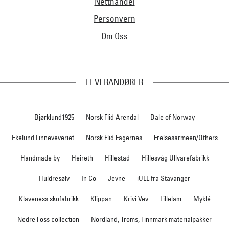
Netthandel
Personvern
Om Oss
LEVERANDØRER
Bjørklund1925
Norsk Flid Arendal
Dale of Norway
Ekelund Linneveveriet
Norsk Flid Fagernes
Frelsesarmeen/Others
Handmade by
Heireth
Hillestad
Hillesvåg Ullvarefabrikk
Huldresølv
In Co
Jevne
iULL fra Stavanger
Klaveness skofabrikk
Klippan
Krivi Vev
Lillelam
Myklé
Nedre Foss collection
Nordland, Troms, Finnmark materialpakker