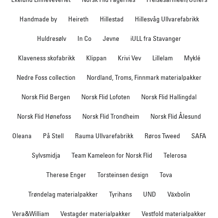
Handmade by
Heireth
Hillestad
Hillesvåg Ullvarefabrikk
Huldresølv
In Co
Jevne
iULL fra Stavanger
Klaveness skofabrikk
Klippan
Krivi Vev
Lillelam
Myklé
Nedre Foss collection
Nordland, Troms, Finnmark materialpakker
Norsk Flid Bergen
Norsk Flid Lofoten
Norsk Flid Hallingdal
Norsk Flid Hønefoss
Norsk Flid Trondheim
Norsk Flid Ålesund
Oleana
På Stell
Rauma Ullvarefabrikk
Røros Tweed
SAFA
Sylvsmidja
Team Kameleon for Norsk Flid
Telerosa
Therese Enger
Torsteinsen design
Tova
Trøndelag materialpakker
Tyrihans
UND
Växbolin
Vera&William
Vestagder materialpakker
Vestfold materialpakker