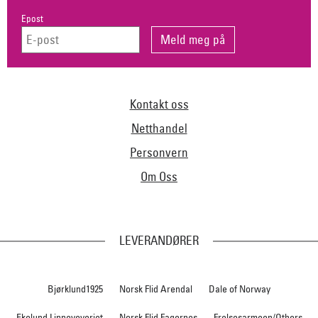
Epost
Kontakt oss
Netthandel
Personvern
Om Oss
LEVERANDØRER
Bjørklund1925
Norsk Flid Arendal
Dale of Norway
Ekelund Linneveveriet
Norsk Flid Fagernes
Frelsesarmeen/Others