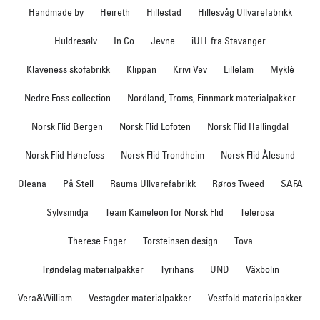
Handmade by
Heireth
Hillestad
Hillesvåg Ullvarefabrikk
Huldresølv
In Co
Jevne
iULL fra Stavanger
Klaveness skofabrikk
Klippan
Krivi Vev
Lillelam
Myklé
Nedre Foss collection
Nordland, Troms, Finnmark materialpakker
Norsk Flid Bergen
Norsk Flid Lofoten
Norsk Flid Hallingdal
Norsk Flid Hønefoss
Norsk Flid Trondheim
Norsk Flid Ålesund
Oleana
På Stell
Rauma Ullvarefabrikk
Røros Tweed
SAFA
Sylvsmidja
Team Kameleon for Norsk Flid
Telerosa
Therese Enger
Torsteinsen design
Tova
Trøndelag materialpakker
Tyrihans
UND
Växbolin
Vera&William
Vestagder materialpakker
Vestfold materialpakker