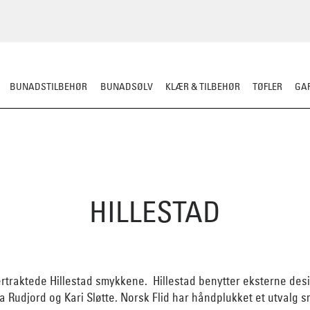
BUNADSTILBEHØR
BUNADSØLV
KLÆR & TILBEHØR
TØFLER
GAR
HILLESTAD
ttertraktede Hillestad smykkene. Hillestad benytter eksterne d
da Rudjord og Kari Sløtte. Norsk Flid har håndplukket et utvalg s