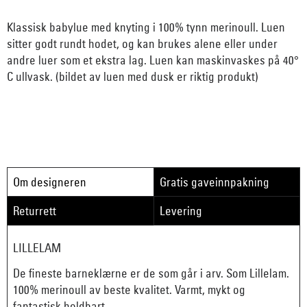
Klassisk babylue med knyting i 100% tynn merinoull. Luen
sitter godt rundt hodet, og kan brukes alene eller under
andre luer som et ekstra lag. Luen kan maskinvaskes på 40°
C ullvask. (bildet av luen med dusk er riktig produkt)
Om designeren
Gratis gaveinnpakning
Returrett
Levering
LILLELAM
De fineste barneklærne er de som går i arv. Som Lillelam.
100% merinoull av beste kvalitet. Varmt, mykt og
fantastisk holdbart.