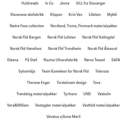
Huldresølv
In Co
Jevne
iULL fra Stavanger
Klaveness skofabrikk
Klippan
Krivi Vev
Lillelam
Myklé
Nedre Foss collection
Nordland, Troms, Finnmark materialpakker
Norsk Flid Bergen
Norsk Flid Lofoten
Norsk Flid Hallingdal
Norsk Flid Hønefoss
Norsk Flid Trondheim
Norsk Flid Ålesund
Oleana
På Stell
Rauma Ullvarefabrikk
Røros Tweed
SAFA
Sylvsmidja
Team Kameleon for Norsk Flid
Telerosa
Therese Enger
Torsteinsen design
Tova
Trøndelag materialpakker
Tyrihans
UND
Växbolin
Vera&William
Vestagder materialpakker
Vestfold materialpakker
Vevstua v/Anne Merli