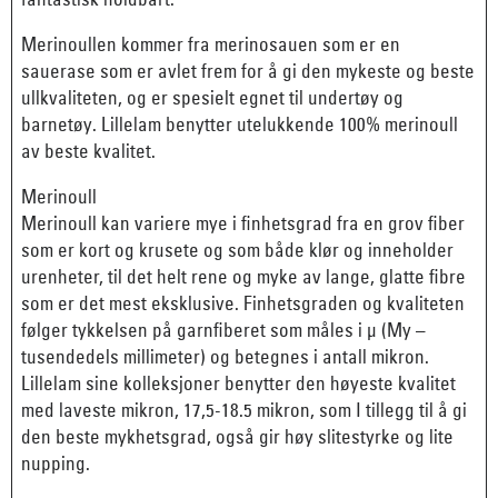
Merinoullen kommer fra merinosauen som er en
sauerase som er avlet frem for å gi den mykeste og beste
ullkvaliteten, og er spesielt egnet til undertøy og
barnetøy. Lillelam benytter utelukkende 100% merinoull
av beste kvalitet.
Merinoull
Merinoull kan variere mye i finhetsgrad fra en grov fiber
som er kort og krusete og som både klør og inneholder
urenheter, til det helt rene og myke av lange, glatte fibre
som er det mest eksklusive. Finhetsgraden og kvaliteten
følger tykkelsen på garnfiberet som måles i µ (My –
tusendedels millimeter) og betegnes i antall mikron.
Lillelam sine kolleksjoner benytter den høyeste kvalitet
med laveste mikron, 17,5-18.5 mikron, som I tillegg til å gi
den beste mykhetsgrad, også gir høy slitestyrke og lite
nupping.