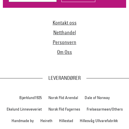
Kontakt oss
Netthandel
Personvern
Om Oss
LEVERANDØRER
Bjørklund1925
Norsk Flid Arendal
Dale of Norway
Ekelund Linneveveriet
Norsk Flid Fagernes
Frelsesarmeen/Others
Handmade by
Heireth
Hillestad
Hillesvåg Ullvarefabrikk