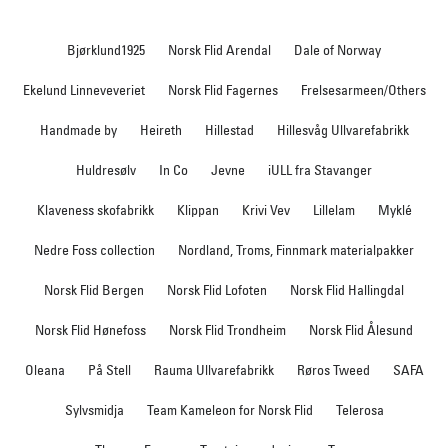
Bjørklund1925
Norsk Flid Arendal
Dale of Norway
Ekelund Linneveveriet
Norsk Flid Fagernes
Frelsesarmeen/Others
Handmade by
Heireth
Hillestad
Hillesvåg Ullvarefabrikk
Huldresølv
In Co
Jevne
iULL fra Stavanger
Klaveness skofabrikk
Klippan
Krivi Vev
Lillelam
Myklé
Nedre Foss collection
Nordland, Troms, Finnmark materialpakker
Norsk Flid Bergen
Norsk Flid Lofoten
Norsk Flid Hallingdal
Norsk Flid Hønefoss
Norsk Flid Trondheim
Norsk Flid Ålesund
Oleana
På Stell
Rauma Ullvarefabrikk
Røros Tweed
SAFA
Sylvsmidja
Team Kameleon for Norsk Flid
Telerosa