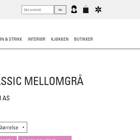
N & STRIKK
INTERIØR
KJØKKEN
BUTIKKER
RTØY
BARN
VASK & STELL
ASSIC MELLOMGRÅ
M AS