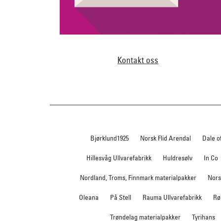
Kontakt oss
Bjørklund1925
Norsk Flid Arendal
Dale o
Hillesvåg Ullvarefabrikk
Huldresølv
In Co
Nordland, Troms, Finnmark materialpakker
Nors
Oleana
På Stell
Rauma Ullvarefabrikk
Rø
Trøndelag materialpakker
Tyrihans