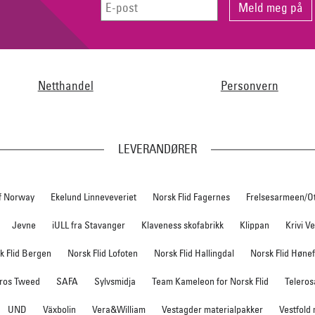
Netthandel
Personvern
LEVERANDØRER
f Norway
Ekelund Linneveveriet
Norsk Flid Fagernes
Frelsesarmeen/O
Jevne
iULL fra Stavanger
Klaveness skofabrikk
Klippan
Krivi V
k Flid Bergen
Norsk Flid Lofoten
Norsk Flid Hallingdal
Norsk Flid Høne
ros Tweed
SAFA
Sylvsmidja
Team Kameleon for Norsk Flid
Teleros
UND
Växbolin
Vera&William
Vestagder materialpakker
Vestfold