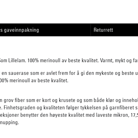
is gaveinnpakning
Returrett
om Lillelam. 100% merinoull av beste kvalitet. Varmt, mykt og fa
 sauerase som er avlet frem for å gi den mykeste og beste ullk
00% merinoull av beste kvalitet.
n grov fiber som er kort og krusete og som både klør og innehol
ve. Finhetsgraden og kvaliteten følger tykkelsen på garnfiberet 
leksjoner benytter den høyeste kvalitet med laveste mikron, 17,5-
 nupping.