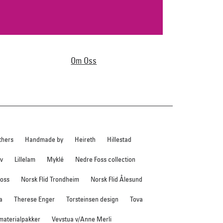
Om Oss
thers
Handmade by
Heireth
Hillestad
ev
Lillelam
Myklé
Nedre Foss collection
foss
Norsk Flid Trondheim
Norsk Flid Ålesund
a
Therese Enger
Torsteinsen design
Tova
 materialpakker
Vevstua v/Anne Merli