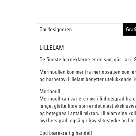
Om designeren
Grat
LILLELAM
De fineste barneklærne er de som går i arv. S
Merinoullen kommer fra merinosauen som er en
og barnetøy. Lillelam benytter utelukkende 1
Merinoull
Merinoull kan variere mye i finhetsgrad fra e
lange, glatte fibre som er det mest eksklusi
og betegnes i antall mikron. Lillelam sine kol
mykhetsgrad, også gir høy slitestyrke og lite
God bærekraftig handel!