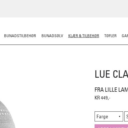
BUNADSTILBEHØR
BUNADSØLV
KLÆR & TILBEHØR
TØFLER
GAR
ERULL
TØFLER
LUE/VOTTER/SKJERF
JAKKE/YTTERPLAGG
ULLUNDE
LUE CL
FRA LILLE LA
KR 449,-