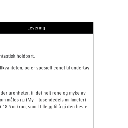
Levering
ntastisk holdbart.
valiteten, og er spesielt egnet til undertøy
der urenheter, til det helt rene og myke av
som måles i µ (My – tusendedels millimeter)
18.5 mikron, som I tillegg til å gi den beste