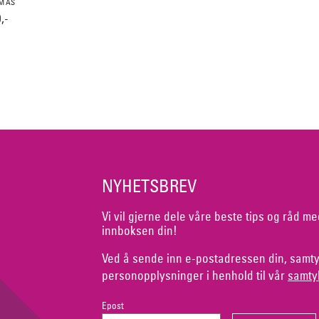
AM AS
,-
NYHETSBREV
Vi vil gjerne dele våre beste tips og råd me
innboksen din!
Ved å sende inn e-postadressen din, samty
personopplysninger i henhold til vår
samty
Epost