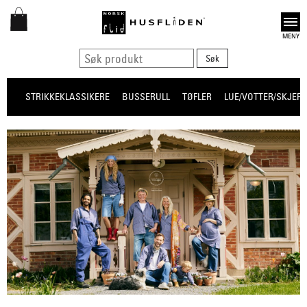
Open
STRIKKEKLASSIKERE
BUSSERULL
TØFLER
LUE/VOTTER/SKJERF