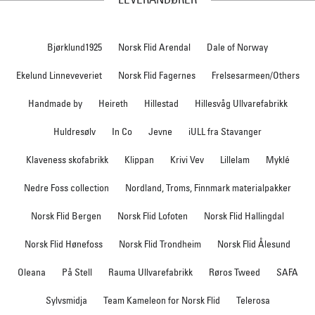
Bjørklund1925
Norsk Flid Arendal
Dale of Norway
Ekelund Linneveveriet
Norsk Flid Fagernes
Frelsesarmeen/Others
Handmade by
Heireth
Hillestad
Hillesvåg Ullvarefabrikk
Huldresølv
In Co
Jevne
iULL fra Stavanger
Klaveness skofabrikk
Klippan
Krivi Vev
Lillelam
Myklé
Nedre Foss collection
Nordland, Troms, Finnmark materialpakker
Norsk Flid Bergen
Norsk Flid Lofoten
Norsk Flid Hallingdal
Norsk Flid Hønefoss
Norsk Flid Trondheim
Norsk Flid Ålesund
Oleana
På Stell
Rauma Ullvarefabrikk
Røros Tweed
SAFA
Sylvsmidja
Team Kameleon for Norsk Flid
Telerosa