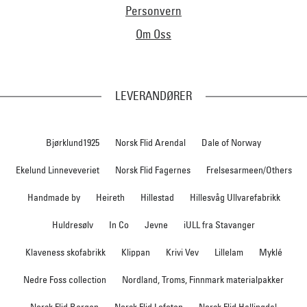
Personvern
Om Oss
LEVERANDØRER
Bjørklund1925
Norsk Flid Arendal
Dale of Norway
Ekelund Linneveveriet
Norsk Flid Fagernes
Frelsesarmeen/Others
Handmade by
Heireth
Hillestad
Hillesvåg Ullvarefabrikk
Huldresølv
In Co
Jevne
iULL fra Stavanger
Klaveness skofabrikk
Klippan
Krivi Vev
Lillelam
Myklé
Nedre Foss collection
Nordland, Troms, Finnmark materialpakker