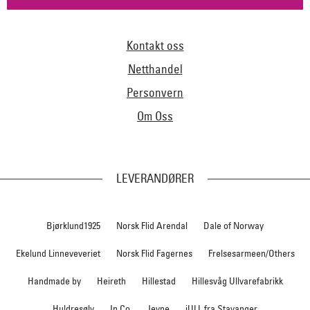
Kontakt oss
Netthandel
Personvern
Om Oss
LEVERANDØRER
Bjørklund1925
Norsk Flid Arendal
Dale of Norway
Ekelund Linneveveriet
Norsk Flid Fagernes
Frelsesarmeen/Others
Handmade by
Heireth
Hillestad
Hillesvåg Ullvarefabrikk
Huldresølv
In Co
Jevne
iULL fra Stavanger