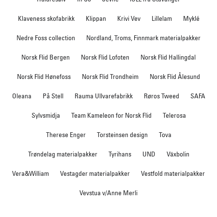
Klaveness skofabrikk
Klippan
Krivi Vev
Lillelam
Myklé
Nedre Foss collection
Nordland, Troms, Finnmark materialpakker
Norsk Flid Bergen
Norsk Flid Lofoten
Norsk Flid Hallingdal
Norsk Flid Hønefoss
Norsk Flid Trondheim
Norsk Flid Ålesund
Oleana
På Stell
Rauma Ullvarefabrikk
Røros Tweed
SAFA
Sylvsmidja
Team Kameleon for Norsk Flid
Telerosa
Therese Enger
Torsteinsen design
Tova
Trøndelag materialpakker
Tyrihans
UND
Växbolin
Vera&William
Vestagder materialpakker
Vestfold materialpakker
Vevstua v/Anne Merli