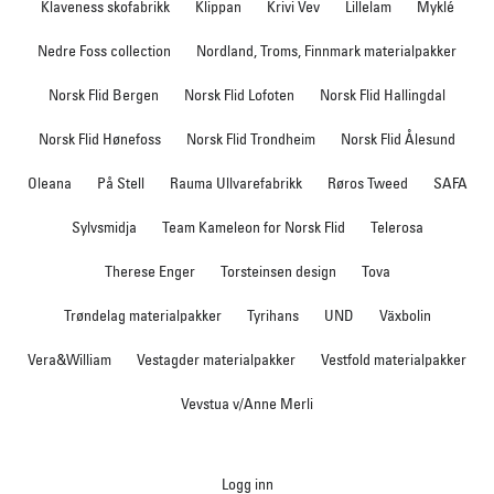
Klaveness skofabrikk
Klippan
Krivi Vev
Lillelam
Myklé
Nedre Foss collection
Nordland, Troms, Finnmark materialpakker
Norsk Flid Bergen
Norsk Flid Lofoten
Norsk Flid Hallingdal
Norsk Flid Hønefoss
Norsk Flid Trondheim
Norsk Flid Ålesund
Oleana
På Stell
Rauma Ullvarefabrikk
Røros Tweed
SAFA
Sylvsmidja
Team Kameleon for Norsk Flid
Telerosa
Therese Enger
Torsteinsen design
Tova
Trøndelag materialpakker
Tyrihans
UND
Växbolin
Vera&William
Vestagder materialpakker
Vestfold materialpakker
Vevstua v/Anne Merli
Logg inn