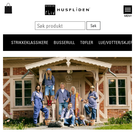
Open
STRIKKEKLASSIKERE
BUSSERULL
TØFLER
LUE/VOTTER/SKJERF