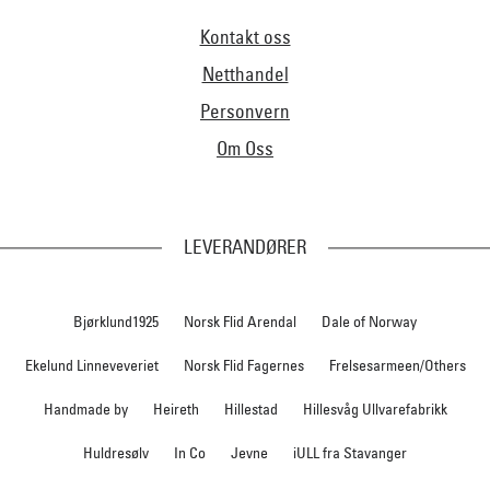
Kontakt oss
Netthandel
Personvern
Om Oss
LEVERANDØRER
Bjørklund1925
Norsk Flid Arendal
Dale of Norway
Ekelund Linneveveriet
Norsk Flid Fagernes
Frelsesarmeen/Others
Handmade by
Heireth
Hillestad
Hillesvåg Ullvarefabrikk
Huldresølv
In Co
Jevne
iULL fra Stavanger