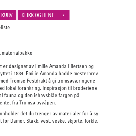
t materialpakke
t er designet av Emilie Amanda Eilertsen og
yttet i 1984. Emilie Amanda hadde mesterbrev
 med Tromsø Festdrakt å gi tromsøværingene
d lokal forankring. Inspirasjon til broderiene
kal fauna og den ishavsblåe fargen på
hentet fra Tromsø byvåpen.
nholder det du trenger av materialer for å sy
 for Damer. Stakk, vest, veske, skjorte, forkle,