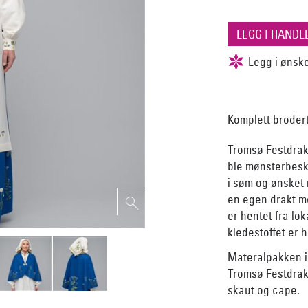
Komplett broder
Tromsø Festdrak
ble mønsterbesk
i søm og ønsket
en egen drakt me
er hentet fra lo
kledestoffet er 
Materalpakken in
Tromsø Festdrakt
skaut og cape.