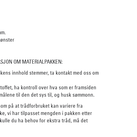
mm.
mønster
ASJON OM MATERIALPAKKEN:
akkens innhold stemmer, ta kontakt med oss om
stoffet, ha kontroll over hva som er framsiden
 målene til den det sys til, og husk sømmonn.
om på at trådforbruket kan variere fra
ske, vi har tilpasset mengden i pakken etter
Skulle du ha behov for ekstra tråd, må det