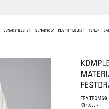
BUNADSTILBEHØR
BUNADSØLV
KLÆR & TILBEHØR
TØFLER
GAR
LER
SILKESJAL
OPPBEVARING
OVER BUNADEN
UNDER BUNADEN
KOMPLE
MATERI
FESTDR
FRA TROMSØ
KR 49750,-