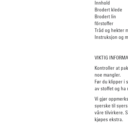
Innhold
Brodert klede
Brodert lin
fõrstoffer
Tråd og hekter 
Instruksjon og 
VIKTIG INFORM
Kontroller at p
noe mangler.
Før du klipper i 
av stoffet og ha
Vi gjør oppmerks
syerske til syer
våre tilvirkere. 
kjøpes ekstra.