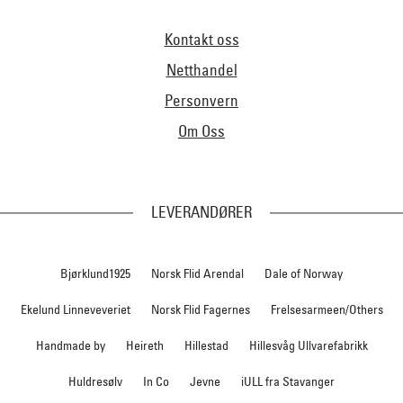
Kontakt oss
Netthandel
Personvern
Om Oss
LEVERANDØRER
Bjørklund1925
Norsk Flid Arendal
Dale of Norway
Ekelund Linneveveriet
Norsk Flid Fagernes
Frelsesarmeen/Others
Handmade by
Heireth
Hillestad
Hillesvåg Ullvarefabrikk
Huldresølv
In Co
Jevne
iULL fra Stavanger