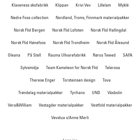
Klaveness skofabrikk
Klippan
Krivi Vev
Lillelam
Myklé
Nedre Foss collection
Nordland, Troms, Finnmark materialpakker
Norsk Flid Bergen
Norsk Flid Lofoten
Norsk Flid Hallingdal
Norsk Flid Hønefoss
Norsk Flid Trondheim
Norsk Flid Ålesund
Oleana
På Stell
Rauma Ullvarefabrikk
Røros Tweed
SAFA
Sylvsmidja
Team Kameleon for Norsk Flid
Telerosa
Therese Enger
Torsteinsen design
Tova
Trøndelag materialpakker
Tyrihans
UND
Växbolin
Vera&William
Vestagder materialpakker
Vestfold materialpakker
Vevstua v/Anne Merli