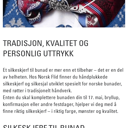
TRADISJON, KVALITET OG
PERSONLIG UTTRYKK
Et silkeskjerf til bunad er mer enn et tilbehør – det er en del
av helheten. Hos Norsk Flid finner du håndplukkede
silkeskjerf og silkesjal utviklet spesielt for norske bunader,
med røtter i tradisjonelt håndverk.
Enten du skal komplettere bunaden din til 17. mai, bryllup,
konfirmasjon eller andre festdager, hjelper vi deg med å
finne riktig silkeskjerf – i riktig farge, mønster og kvalitet.
SILKESKJERF TIL BUNAD