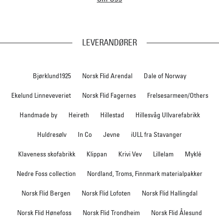
LEVERANDØRER
Bjørklund1925
Norsk Flid Arendal
Dale of Norway
Ekelund Linneveveriet
Norsk Flid Fagernes
Frelsesarmeen/Others
Handmade by
Heireth
Hillestad
Hillesvåg Ullvarefabrikk
Huldresølv
In Co
Jevne
iULL fra Stavanger
Klaveness skofabrikk
Klippan
Krivi Vev
Lillelam
Myklé
Nedre Foss collection
Nordland, Troms, Finnmark materialpakker
Norsk Flid Bergen
Norsk Flid Lofoten
Norsk Flid Hallingdal
Norsk Flid Hønefoss
Norsk Flid Trondheim
Norsk Flid Ålesund