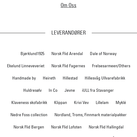
Om Oss
LEVERANDØRER
Bjørklund1925
Norsk Flid Arendal
Dale of Norway
Ekelund Linneveveriet
Norsk Flid Fagernes
Frelsesarmeen/Others
Handmade by
Heireth
Hillestad
Hillesvåg Ullvarefabrikk
Huldresølv
In Co
Jevne
iULL fra Stavanger
Klaveness skofabrikk
Klippan
Krivi Vev
Lillelam
Myklé
Nedre Foss collection
Nordland, Troms, Finnmark materialpakker
Norsk Flid Bergen
Norsk Flid Lofoten
Norsk Flid Hallingdal