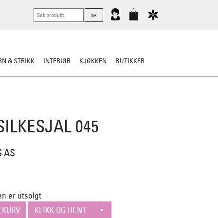
N & STRIKK
INTERIØR
KJØKKEN
BUTIKKER
KNIVER
VASK & STELL
SILKESJAL 045
S AS
n er utsolgt