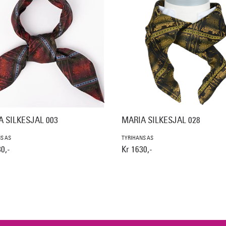
 SILKESJAL 003
MARIA SILKESJAL 028
S AS
TYRIHANS AS
0,-
Kr 1630,-