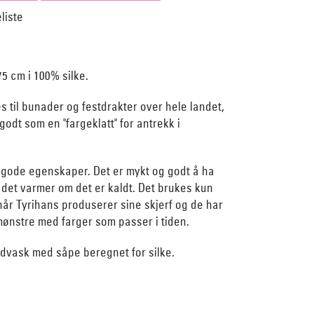
75 cm i 100% silke.
es til bunader og festdrakter over hele landet,
godt som en "fargeklatt" for antrekk i
 gode egenskaper. Det er mykt og godt å ha
det varmer om det er kaldt. Det brukes kun
når Tyrihans produserer sine skjerf og de har
mønstre med farger som passer i tiden.
dvask med såpe beregnet for silke.