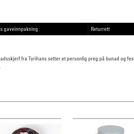
is gaveinnpakning
Returrett
unadsskjerf fra Tyrihans setter et personlig preg på bunad og fes
.