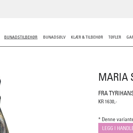
BUNADSTILBEHØR
BUNADSØLV
KLÆR & TILBEHØR
TØFLER
GAR
LER
SILKESJAL
OPPBEVARING
OVER BUNADEN
UNDER BUNADEN
MARIA 
FRA TYRIHAN
KR 1630,-
* Denne variante