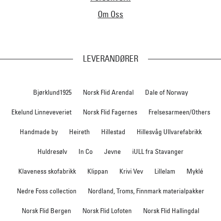
Om Oss
LEVERANDØRER
Bjørklund1925
Norsk Flid Arendal
Dale of Norway
Ekelund Linneveveriet
Norsk Flid Fagernes
Frelsesarmeen/Others
Handmade by
Heireth
Hillestad
Hillesvåg Ullvarefabrikk
Huldresølv
In Co
Jevne
iULL fra Stavanger
Klaveness skofabrikk
Klippan
Krivi Vev
Lillelam
Myklé
Nedre Foss collection
Nordland, Troms, Finnmark materialpakker
Norsk Flid Bergen
Norsk Flid Lofoten
Norsk Flid Hallingdal