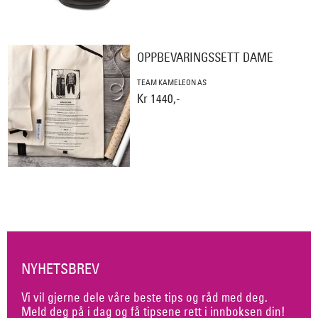
OPPBEVARINGSSETT DAME
TEAM KAMELEON AS
Kr 1440,-
NYHETSBREV
Vi vil gjerne dele våre beste tips og råd med deg.
Meld deg på i dag og få tipsene rett i innboksen din!