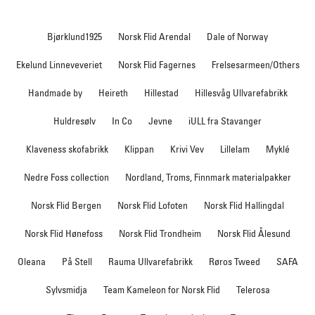
Bjørklund1925
Norsk Flid Arendal
Dale of Norway
Ekelund Linneveveriet
Norsk Flid Fagernes
Frelsesarmeen/Others
Handmade by
Heireth
Hillestad
Hillesvåg Ullvarefabrikk
Huldresølv
In Co
Jevne
iULL fra Stavanger
Klaveness skofabrikk
Klippan
Krivi Vev
Lillelam
Myklé
Nedre Foss collection
Nordland, Troms, Finnmark materialpakker
Norsk Flid Bergen
Norsk Flid Lofoten
Norsk Flid Hallingdal
Norsk Flid Hønefoss
Norsk Flid Trondheim
Norsk Flid Ålesund
Oleana
På Stell
Rauma Ullvarefabrikk
Røros Tweed
SAFA
Sylvsmidja
Team Kameleon for Norsk Flid
Telerosa