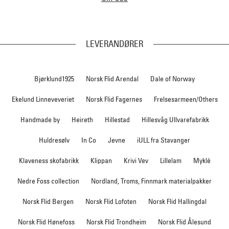
LEVERANDØRER
Bjørklund1925
Norsk Flid Arendal
Dale of Norway
Ekelund Linneveveriet
Norsk Flid Fagernes
Frelsesarmeen/Others
Handmade by
Heireth
Hillestad
Hillesvåg Ullvarefabrikk
Huldresølv
In Co
Jevne
iULL fra Stavanger
Klaveness skofabrikk
Klippan
Krivi Vev
Lillelam
Myklé
Nedre Foss collection
Nordland, Troms, Finnmark materialpakker
Norsk Flid Bergen
Norsk Flid Lofoten
Norsk Flid Hallingdal
Norsk Flid Hønefoss
Norsk Flid Trondheim
Norsk Flid Ålesund