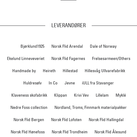
LEVERANDØRER
Bjørklund1925
Norsk Flid Arendal
Dale of Norway
Ekelund Linneveveriet
Norsk Flid Fagernes
Frelsesarmeen/Others
Handmade by
Heireth
Hillestad
Hillesvåg Ullvarefabrikk
Huldresølv
In Co
Jevne
iULL fra Stavanger
Klaveness skofabrikk
Klippan
Krivi Vev
Lillelam
Myklé
Nedre Foss collection
Nordland, Troms, Finnmark materialpakker
Norsk Flid Bergen
Norsk Flid Lofoten
Norsk Flid Hallingdal
Norsk Flid Hønefoss
Norsk Flid Trondheim
Norsk Flid Ålesund