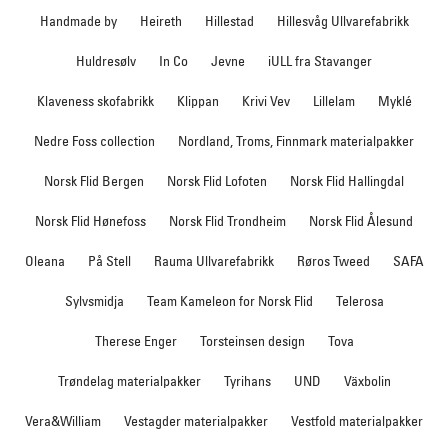
Handmade by
Heireth
Hillestad
Hillesvåg Ullvarefabrikk
Huldresølv
In Co
Jevne
iULL fra Stavanger
Klaveness skofabrikk
Klippan
Krivi Vev
Lillelam
Myklé
Nedre Foss collection
Nordland, Troms, Finnmark materialpakker
Norsk Flid Bergen
Norsk Flid Lofoten
Norsk Flid Hallingdal
Norsk Flid Hønefoss
Norsk Flid Trondheim
Norsk Flid Ålesund
Oleana
På Stell
Rauma Ullvarefabrikk
Røros Tweed
SAFA
Sylvsmidja
Team Kameleon for Norsk Flid
Telerosa
Therese Enger
Torsteinsen design
Tova
Trøndelag materialpakker
Tyrihans
UND
Växbolin
Vera&William
Vestagder materialpakker
Vestfold materialpakker