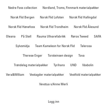
Nedre Foss collection
Nordland, Troms, Finnmark materialpakker
Norsk Flid Bergen
Norsk Flid Lofoten
Norsk Flid Hallingdal
Norsk Flid Hønefoss
Norsk Flid Trondheim
Norsk Flid Ålesund
Oleana
På Stell
Rauma Ullvarefabrikk
Røros Tweed
SAFA
Sylvsmidja
Team Kameleon for Norsk Flid
Telerosa
Therese Enger
Torsteinsen design
Tova
Trøndelag materialpakker
Tyrihans
UND
Växbolin
Vera&William
Vestagder materialpakker
Vestfold materialpakker
Vevstua v/Anne Merli
Logg inn