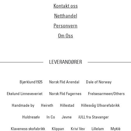
Kontakt oss
Netthandel
Personvern
Om Oss
LEVERANDØRER
Bjørklund1925
Norsk Flid Arendal
Dale of Norway
Ekelund Linneveveriet
Norsk Flid Fagernes
Frelsesarmeen/Others
Handmade by
Heireth
Hillestad
Hillesvåg Ullvarefabrikk
Huldresølv
In Co
Jevne
iULL fra Stavanger
Klaveness skofabrikk
Klippan
Krivi Vev
Lillelam
Myklé