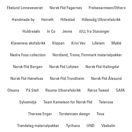
Ekelund Linneveveriet
Norsk Flid Fagernes
Frelsesarmeen/Others
Handmade by
Heireth
Hillestad
Hillesvåg Ullvarefabrikk
Huldresølv
In Co
Jevne
iULL fra Stavanger
Klaveness skofabrikk
Klippan
Krivi Vev
Lillelam
Myklé
Nedre Foss collection
Nordland, Troms, Finnmark materialpakker
Norsk Flid Bergen
Norsk Flid Lofoten
Norsk Flid Hallingdal
Norsk Flid Hønefoss
Norsk Flid Trondheim
Norsk Flid Ålesund
Oleana
På Stell
Rauma Ullvarefabrikk
Røros Tweed
SAFA
Sylvsmidja
Team Kameleon for Norsk Flid
Telerosa
Therese Enger
Torsteinsen design
Tova
Trøndelag materialpakker
Tyrihans
UND
Växbolin