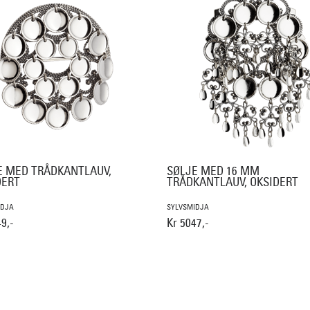
E MED TRÅDKANTLAUV,
SØLJE MED 16 MM
DERT
TRÅDKANTLAUV, OKSIDERT
IDJA
SYLVSMIDJA
9,-
Kr 5047,-