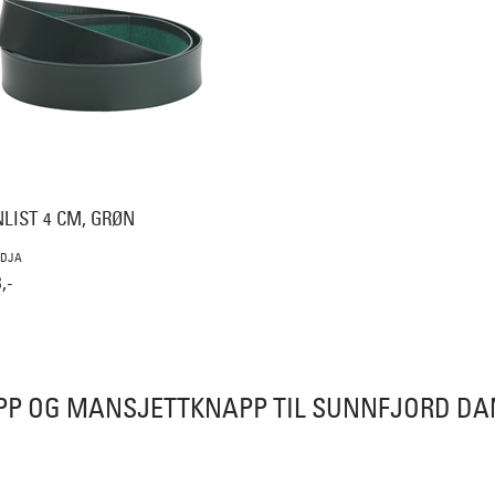
LIST 4 CM, GRØN
IDJA
,-
PP OG MANSJETTKNAPP TIL SUNNFJORD D