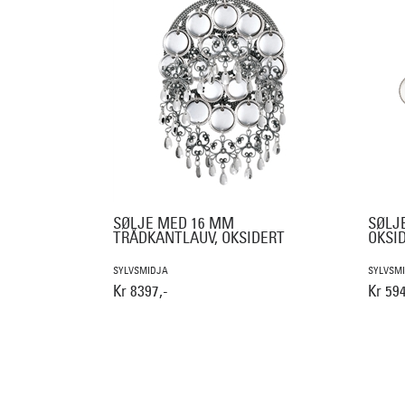
SØLJE MED 16 MM
SØLJ
TRÅDKANTLAUV, OKSIDERT
OKSI
SYLVSMIDJA
SYLVSM
Kr 8397,-
Kr 594