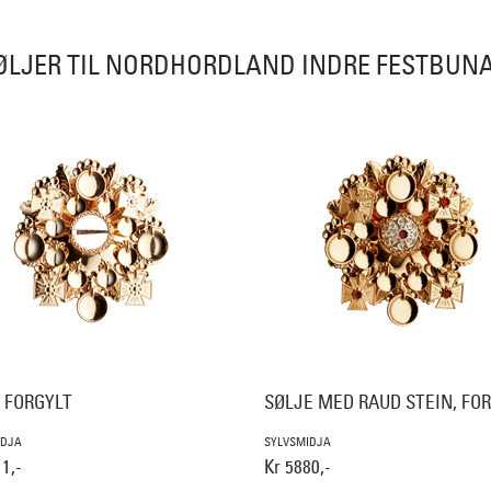
ØLJER TIL NORDHORDLAND INDRE FESTBUN
, FORGYLT
SØLJE MED RAUD STEIN, FO
IDJA
SYLVSMIDJA
1,-
Kr 5880,-