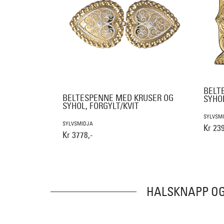
BELT
BELTESPENNE MED KRUSER OG
SYHO
SYHOL, FORGYLT/KVIT
SYLVSM
SYLVSMIDJA
Kr 239
Kr 3778,-
HALSKNAPP OG