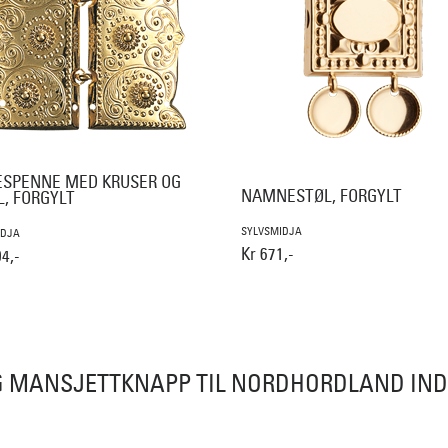
ESPENNE MED KRUSER OG
NAMNESTØL, FORGYLT
L, FORGYLT
SYLVSMIDJA
IDJA
Kr 671,-
4,-
 MANSJETTKNAPP TIL NORDHORDLAND IN