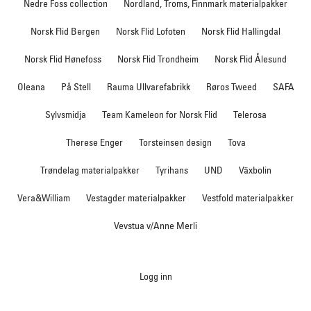
Nedre Foss collection
Nordland, Troms, Finnmark materialpakker
Norsk Flid Bergen
Norsk Flid Lofoten
Norsk Flid Hallingdal
Norsk Flid Hønefoss
Norsk Flid Trondheim
Norsk Flid Ålesund
Oleana
På Stell
Rauma Ullvarefabrikk
Røros Tweed
SAFA
Sylvsmidja
Team Kameleon for Norsk Flid
Telerosa
Therese Enger
Torsteinsen design
Tova
Trøndelag materialpakker
Tyrihans
UND
Växbolin
Vera&William
Vestagder materialpakker
Vestfold materialpakker
Vevstua v/Anne Merli
Logg inn