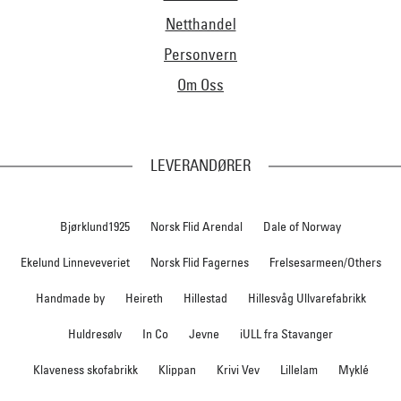
Netthandel
Personvern
Om Oss
LEVERANDØRER
Bjørklund1925
Norsk Flid Arendal
Dale of Norway
Ekelund Linneveveriet
Norsk Flid Fagernes
Frelsesarmeen/Others
Handmade by
Heireth
Hillestad
Hillesvåg Ullvarefabrikk
Huldresølv
In Co
Jevne
iULL fra Stavanger
Klaveness skofabrikk
Klippan
Krivi Vev
Lillelam
Myklé