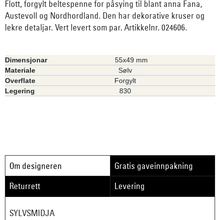
Flott, forgylt beltespenne for påsying til blant anna Fana,
Austevoll og Nordhordland. Den har dekorative kruser og
lekre detaljar. Vert levert som par. Artikkelnr. 024606.
Dimensjonar
55x49 mm
Materiale
Sølv
Overflate
Forgylt
Legering
830
Om designeren
Gratis gaveinnpakning
Returrett
Levering
SYLVSMIDJA